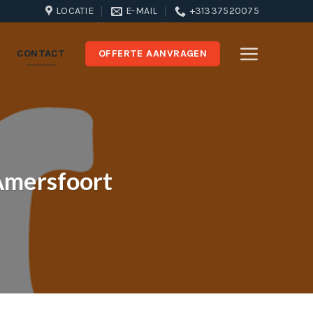
LOCATIE
E-MAIL
+31337520075
CONTACT
OFFERTE AANVRAGEN
 Amersfoort