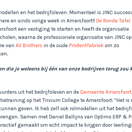
odellen en het bedrijfsleven. Momenteel is JINC succesv
ere en sinds vorige week in Amersfoort!!
De Ronde Tafel
sfoort een vestiging te starten en heeft de organisatie
scholen, waarna de professionele organisatie van JINC op
ore van
AV Brothers
in de oude
Prodentfabriek
om zo
ken.
en die je weleens bij één van onze bedrijven terug zou
rders uit het bedrijfsleven en de
Gemeente Amersfoort
atietraining op het Trivium College te Amersfoort: “Het is
kunnen geven. Ik heb zelf ook rolmodellen uit het bedrij
 brengen. Samen met Daniel Ballijns van Optimo ERP & Pa
eractief gemaakt om echt impact te krijgen door leerling