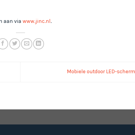
an aan via
www.jinc.nl
.
Mobiele outdoor LED-scher