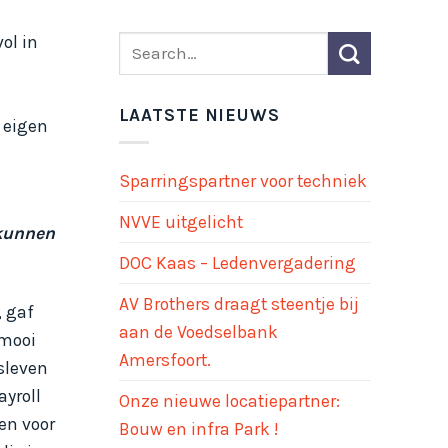
ol in
LAATSTE NIEUWS
 eigen
Sparringspartner voor techniek
NVVE uitgelicht
 kunnen
DOC Kaas – Ledenvergadering
AV Brothers draagt steentje bij
, gaf
aan de Voedselbank
 mooi
Amersfoort.
fsleven
yroll
Onze nieuwe locatiepartner:
en voor
Bouw en infra Park !