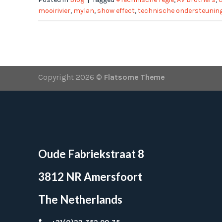
mooirivier
,
mylan
,
show effect
,
technische ondersteunin
Copyright 2026 ©
Flatsome Theme
Oude Fabriekstraat 8
3812 NR Amersfoort
The Netherlands