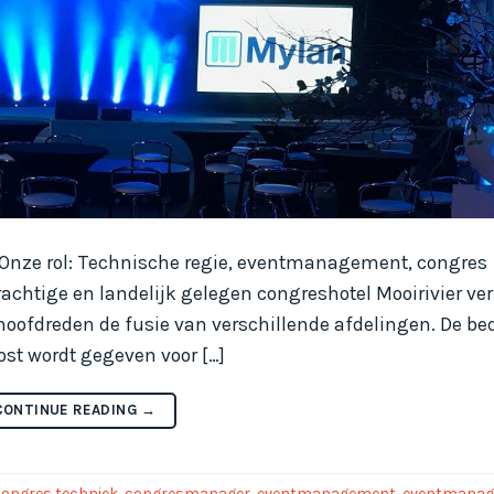
. Onze rol: Technische regie, eventmanagement, congres
prachtige en landelijk gelegen congreshotel Mooirivier ve
 hoofdreden de fusie van verschillende afdelingen. De be
ost wordt gegeven voor […]
CONTINUE READING
→
congres techniek
,
congresmanager
,
eventmanagement
,
eventmanag