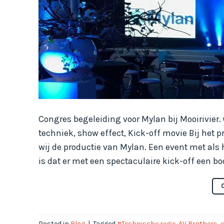
Congres begeleiding voor Mylan bij Mooirivier
techniek, show effect, Kick-off movie Bij het 
wij de productie van Mylan. Een event met als
is dat er met een spectaculaire kick-off een bo
Posted in
Blog
|
Tagged
#Technische regie
,
AV Brothers
,