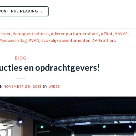
CONTINUE READING
→
rtner
,
#congrestechniek
,
#dierenpark Amersfoort
,
#Flint
,
#NVVE
,
#videoverslag
,
#VVD
,
#zakelijke eventementen
,
AV Brothers
BLOG
ucties en opdrachtgevers!
ON
NOVEMBER 29, 2018
BY
WIEBE