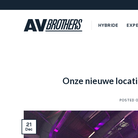
Skip
to
content
HYBRIDE
EXP
Onze nieuwe locati
POSTED 
21
Dec