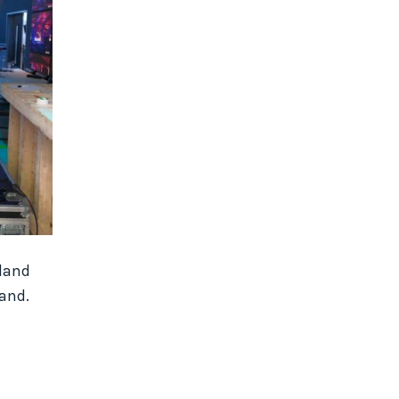
 land
and.