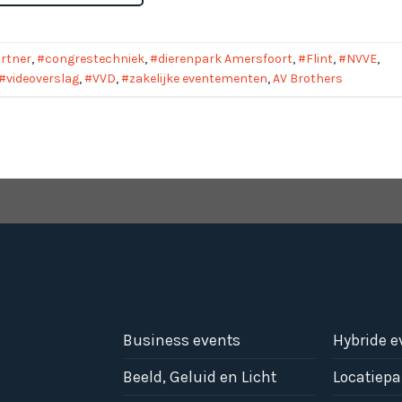
rtner
,
#congrestechniek
,
#dierenpark Amersfoort
,
#Flint
,
#NVVE
,
#videoverslag
,
#VVD
,
#zakelijke eventementen
,
AV Brothers
Business events
Hybride 
Beeld, Geluid en Licht
Locatiepa