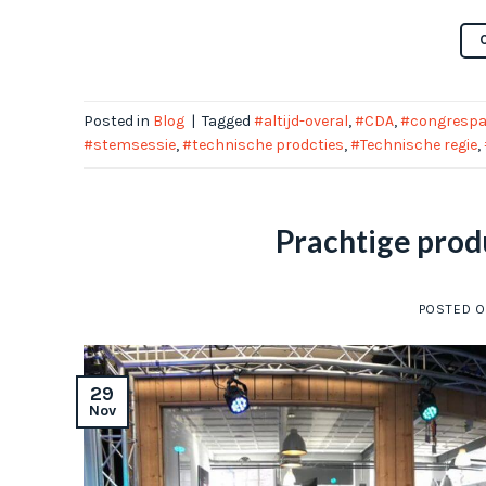
Posted in
Blog
|
Tagged
#altijd-overal
,
#CDA
,
#congrespa
#stemsessie
,
#technische prodcties
,
#Technische regie
,
Prachtige prod
POSTED 
29
Nov