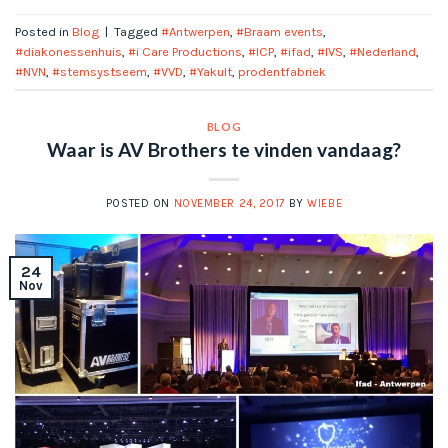
Posted in
Blog
|
Tagged
#Antwerpen
,
#Braam events
,
#diakonessenhuis
,
#i Care Productions
,
#ICP
,
#ifad
,
#IVS
,
#Nederland
,
#NVN
,
#stemsystseem
,
#VVD
,
#Yakult
,
prodentfabriek
BLOG
Waar is AV Brothers te vinden vandaag?
POSTED ON
NOVEMBER 24, 2017
BY
WIEBE
24
Nov