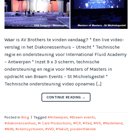
Waar is AV Brothers te vinden vandaag? * Een live video-
verslag in het Diakonessenhuis – Utrecht * Technische
regie en ondersteuning voor International Fluid Academy
– Antwerpen * Inzet 9 x 3 scherm, technische
ondersteuning en regie voor Masters of Masters in
opdracht van Braam Events – St Michielsgestel *
Technische ondersteuning video opnames […]
CONTINUE READING
→
Posted in
Blog
|
Tagged
#Antwerpen
,
#Braam events
,
#diakonessenhuis
,
#i Care Productions
,
#ICP
,
#ifad
,
#IVS
,
#Nederland
,
#NVN
,
#stemsystseem
,
#VVD
,
#Yakult
,
prodentfabriek