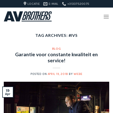
Skip
LOCATIE
E-MAIL
+31337520075
to
content
TAG ARCHIVES:
#IVS
BLOG
Garantie voor constante kwaliteit en
service!
POSTED ON
APRIL 19, 2018
BY
WIEBE
19
Apr