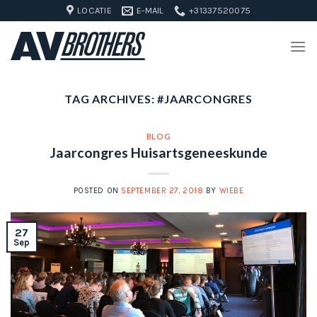
Skip
LOCATIE
E-MAIL
+31337520075
to
content
TAG ARCHIVES:
#JAARCONGRES
BLOG
Jaarcongres Huisartsgeneeskunde
POSTED ON
SEPTEMBER 27, 2018
BY
WIEBE
27
Sep