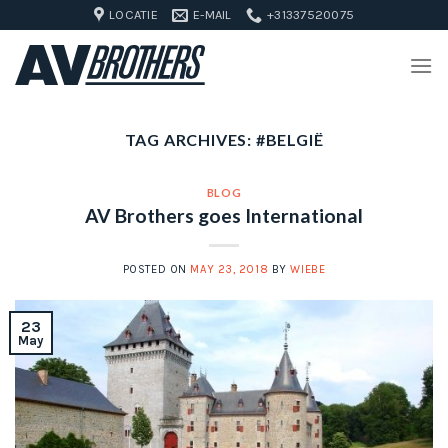
Skip
LOCATIE
E-MAIL
+31337520075
to
content
TAG ARCHIVES:
#BELGIË
BLOG
AV Brothers goes International
POSTED ON
MAY 23, 2018
BY
WIEBE
23
May