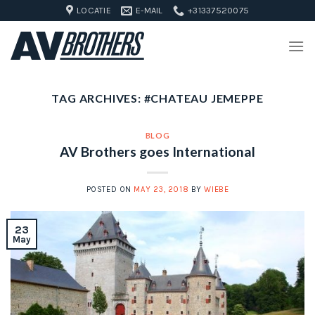
Skip
LOCATIE
E-MAIL
+31337520075
to
content
TAG ARCHIVES:
#CHATEAU JEMEPPE
BLOG
AV Brothers goes International
POSTED ON
MAY 23, 2018
BY
WIEBE
23
May